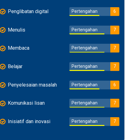
Penglibatan digital
Pertengahan
6
Menulis
Pertengahan
7
Membaca
Pertengahan
7
Belajar
Pertengahan
7
Penyelesaian masalah
Pertengahan
6
Komunikasi lisan
Pertengahan
7
Inisiatif dan inovasi
Pertengahan
7