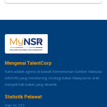
Mengenai TalentCorp
Kami adalah agensi di bawah Kementerian Sumber Manusia
(MOHR) yang mendorong strategi bakat Malaysia ke arah
menjadi hab bakat yang dinamik.
Statistik Pelawat
Hari Ini: 357