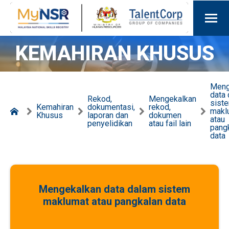
KEMAHIRAN KHUSUS
Meng
data
Rekod,
Mengekalkan
sist
Kemahiran
dokumentasi,
rekod,
makl
Khusus
laporan dan
dokumen
atau
penyelidikan
atau fail lain
pang
data
Mengekalkan data dalam sistem
maklumat atau pangkalan data