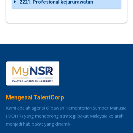
2221: Profesional kejururawatan
Mengenai TalentCorp
Kami adalah agensi di bawah Kementerian Sumber Manusia
(MOHR) yang mendorong strategi bakat Malaysia ke arah
menjadi hab bakat yang dinamik.