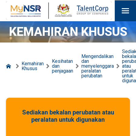
KEMAHIRAN KHUSUS
Sedia
Mengendalikan
bekal
Kesihatan
dan
peruba
Kemahiran
dan
menyelenggara
atau
Khusus
penjagaan
peralatan
perala
perubatan
untuk
digun
Sediakan bekalan perubatan atau
peralatan untuk digunakan