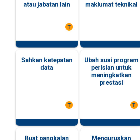
atau jabatan lain
maklumat teknikal
T
Sahkan ketepatan
Ubah suai program
data
perisian untuk
meningkatkan
prestasi
T
T
Buat pangkalan
Menguruskan