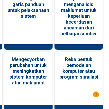
garis panduan
menganalisis
untuk pelaksanaan
maklumat untuk
sistem
keperluan
kecerdasan
ancaman dari
pelbagai sumber
Mengesyorkan
Reka bentuk
perubahan untuk
pemodelan
meningkatkan
komputer atau
sistem komputer
program simulasi
atau maklumat
T