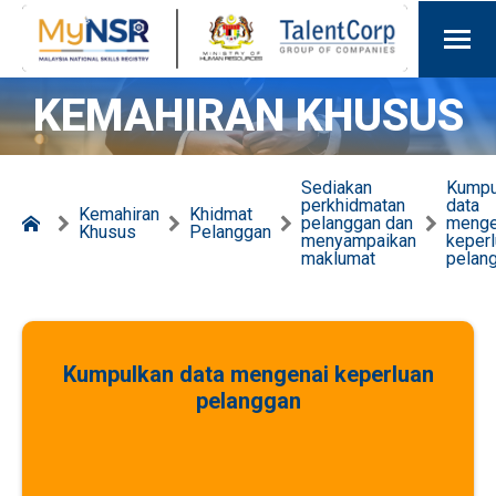
KEMAHIRAN KHUSUS
Sediakan
Kumpu
perkhidmatan
data
Kemahiran
Khidmat
pelanggan dan
menge
Khusus
Pelanggan
menyampaikan
keper
maklumat
pelan
Kumpulkan data mengenai keperluan
pelanggan