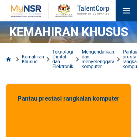
KEMAHIRAN KHUSUS
Teknologi
Mengendalikan
Panta
Kemahiran
Digital
dan
presta
Khusus
dan
menyelenggara
rangka
Elektronik
komputer
kompu
Pantau prestasi rangkaian komputer