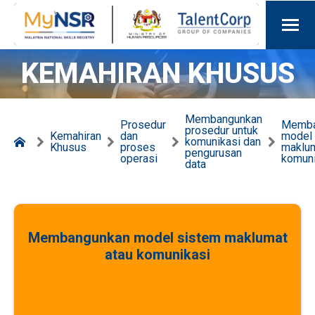
KEMAHIRAN KHUSUS
Membangunkan
Prosedur
Memba
prosedur untuk
Kemahiran
dan
model
komunikasi dan
Khusus
proses
maklum
pengurusan
operasi
komuni
data
Membangunkan model sistem maklumat
atau komunikasi