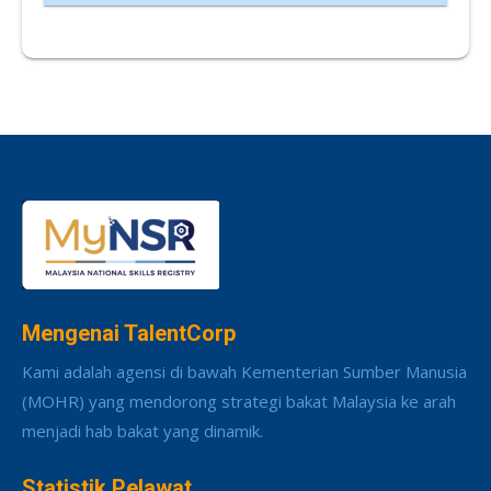
Mengenai TalentCorp
Kami adalah agensi di bawah Kementerian Sumber Manusia
(MOHR) yang mendorong strategi bakat Malaysia ke arah
menjadi hab bakat yang dinamik.
Statistik Pelawat