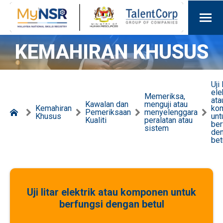
KEMAHIRAN KHUSUS
Uji 
ele
Memeriksa,
ata
Kawalan dan
menguji atau
Kemahiran
ko
Pemeriksaan
menyelenggara
Khusus
unt
Kualiti
peralatan atau
ber
sistem
de
bet
Uji litar elektrik atau komponen untuk
berfungsi dengan betul