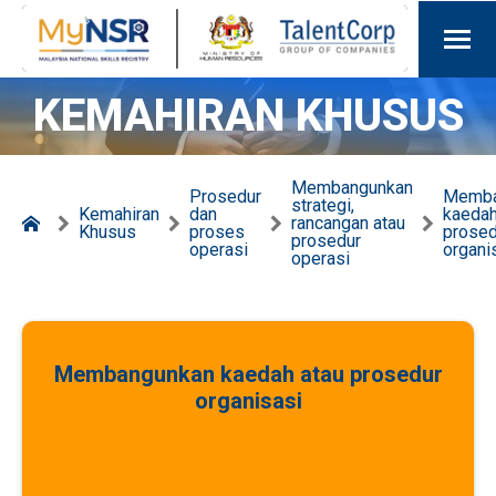
KEMAHIRAN KHUSUS
Membangunkan
Prosedur
Memba
strategi,
Kemahiran
dan
kaedah
rancangan atau
Khusus
proses
prosed
prosedur
operasi
organi
operasi
Membangunkan kaedah atau prosedur
organisasi