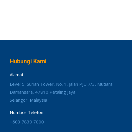
Hubungi Kami
Alamat
Level 5, Surian Tower, No. 1, Jalan PJU 7/3, Mutiara
Damansara, 47810 Petaling Jaya,
Selangor, Malaysia
Nombor Telefon
+603 7839 7000