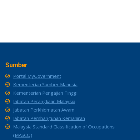
Sumber
Portal MyGovernment
Kementerian Sumber Manusia
Kementerian Pengajian Tinggi
Jabatan Perangkaan Malaysia
Jabatan Perkhidmatan Awam
Jabatan Pembangunan Kemahiran
Malaysia Standard Classification of Occupations
(MASCO)