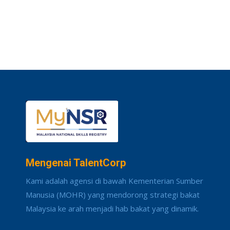
Mengenai TalentCorp
Kami adalah agensi di bawah Kementerian Sumber
Manusia (MOHR) yang mendorong strategi bakat
Malaysia ke arah menjadi hab bakat yang dinamik.