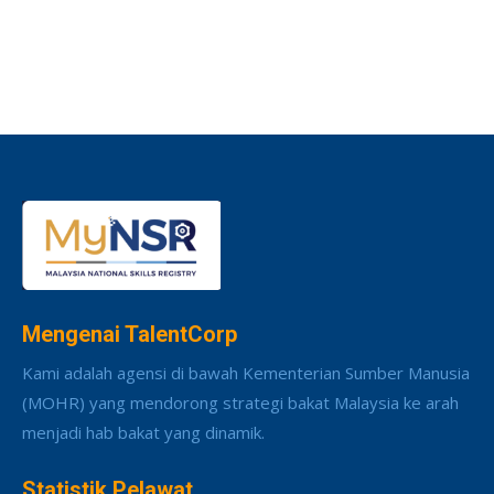
Mengenai TalentCorp
Kami adalah agensi di bawah Kementerian Sumber Manusia
(MOHR) yang mendorong strategi bakat Malaysia ke arah
menjadi hab bakat yang dinamik.
Statistik Pelawat