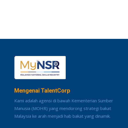
Mengenai TalentCorp
Kami adalah agensi di bawah Kementerian Sumber
Manusia (MOHR) yang mendorong strategi bakat
Malaysia ke arah menjadi hab bakat yang dinamik.