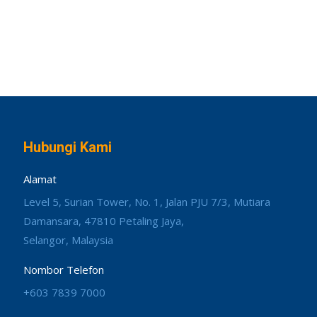
Hubungi Kami
Alamat
Level 5, Surian Tower, No. 1, Jalan PJU 7/3, Mutiara
Damansara, 47810 Petaling Jaya,
Selangor, Malaysia
Nombor Telefon
+603 7839 7000