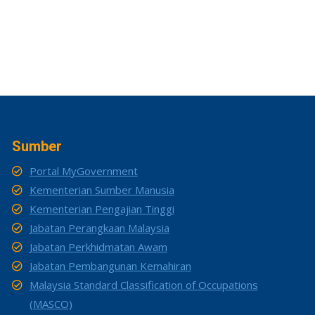
Sumber
Portal MyGovernment
Kementerian Sumber Manusia
Kementerian Pengajian Tinggi
Jabatan Perangkaan Malaysia
Jabatan Perkhidmatan Awam
Jabatan Pembangunan Kemahiran
Malaysia Standard Classification of Occupations
(MASCO)