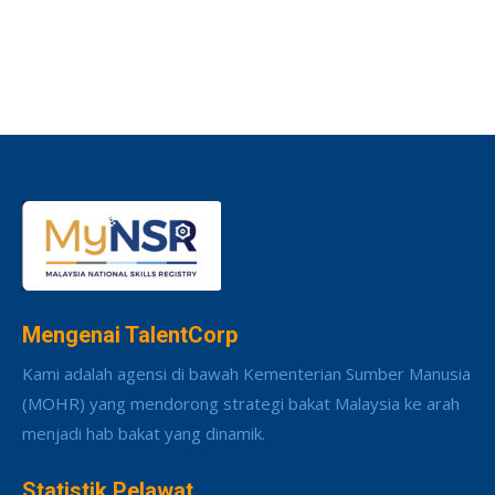
Mengenai TalentCorp
Kami adalah agensi di bawah Kementerian Sumber Manusia
(MOHR) yang mendorong strategi bakat Malaysia ke arah
menjadi hab bakat yang dinamik.
Statistik Pelawat