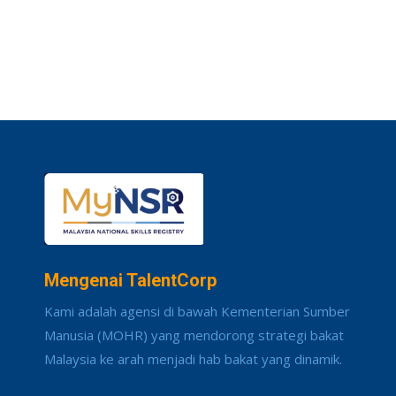
Mengenai TalentCorp
Kami adalah agensi di bawah Kementerian Sumber
Manusia (MOHR) yang mendorong strategi bakat
Malaysia ke arah menjadi hab bakat yang dinamik.