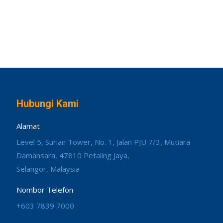
Hubungi Kami
Alamat
Level 5, Surian Tower, No. 1, Jalan PJU 7/3, Mutiara
Damansara, 47810 Petaling Jaya,
Selangor, Malaysia
Nombor Telefon
+603 7839 7000