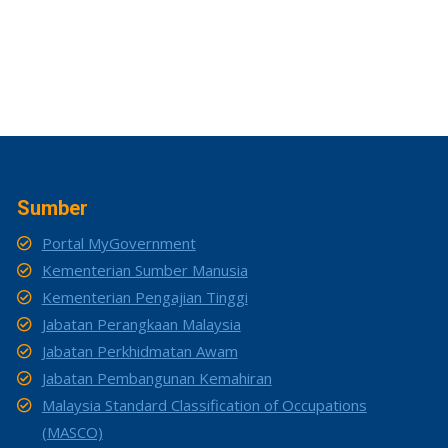
Sumber
Portal MyGovernment
Kementerian Sumber Manusia
Kementerian Pengajian Tinggi
Jabatan Perangkaan Malaysia
Jabatan Perkhidmatan Awam
Jabatan Pembangunan Kemahiran
Malaysia Standard Classification of Occupations
(MASCO)