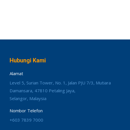
Hubungi Kami
Alamat
Level 5, Surian Tower, No. 1, Jalan PJU 7/3, Mutiara
Damansara, 47810 Petaling Jaya,
Selangor, Malaysia
Nombor Telefon
+603 7839 7000