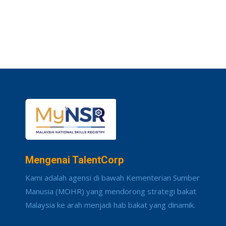
Mengenai TalentCorp
Kami adalah agensi di bawah Kementerian Sumber
Manusia (MOHR) yang mendorong strategi bakat
Malaysia ke arah menjadi hab bakat yang dinamik.