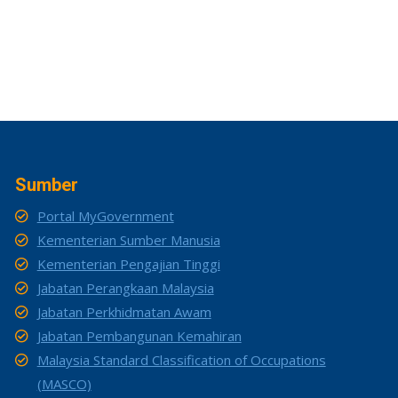
Sumber
Portal MyGovernment
Kementerian Sumber Manusia
Kementerian Pengajian Tinggi
Jabatan Perangkaan Malaysia
Jabatan Perkhidmatan Awam
Jabatan Pembangunan Kemahiran
Malaysia Standard Classification of Occupations
(MASCO)