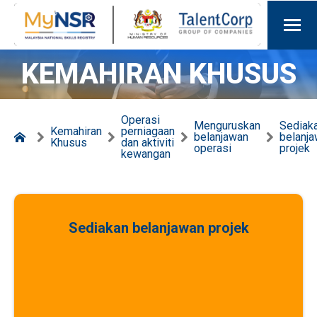
KEMAHIRAN KHUSUS
Operasi
Menguruskan
Sediak
Kemahiran
perniagaan
belanjawan
belanj
Khusus
dan aktiviti
operasi
projek
kewangan
Sediakan belanjawan projek