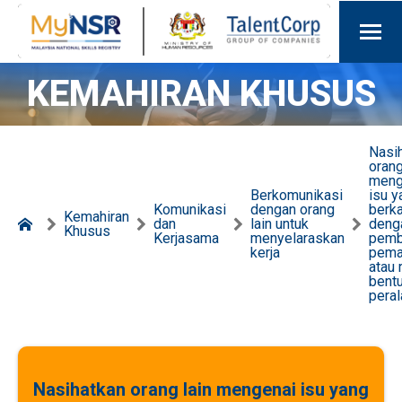
KEMAHIRAN KHUSUS
Nasi
orang
meng
Berkomunikasi
isu y
Komunikasi
dengan orang
berka
Kemahiran
dan
lain untuk
deng
Khusus
Kerjasama
menyelaraskan
pemb
kerja
pema
atau 
bent
peral
Nasihatkan orang lain mengenai isu yang