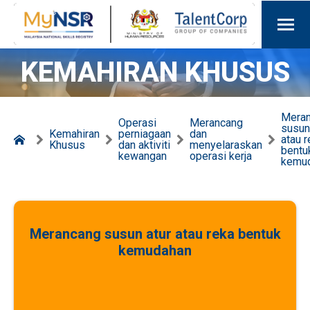
KEMAHIRAN KHUSUS
Mera
Operasi
Merancang
susun
Kemahiran
perniagaan
dan
atau r
Khusus
dan aktiviti
menyelaraskan
bentu
kewangan
operasi kerja
kemu
Merancang susun atur atau reka bentuk
kemudahan