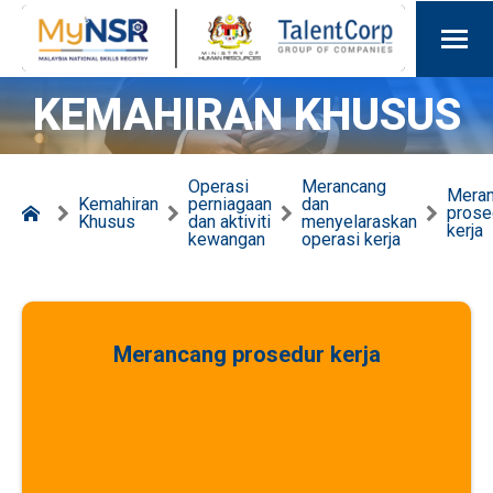
KEMAHIRAN KHUSUS
Operasi
Merancang
Mera
Kemahiran
perniagaan
dan
prose
Khusus
dan aktiviti
menyelaraskan
kerja
kewangan
operasi kerja
Merancang prosedur kerja