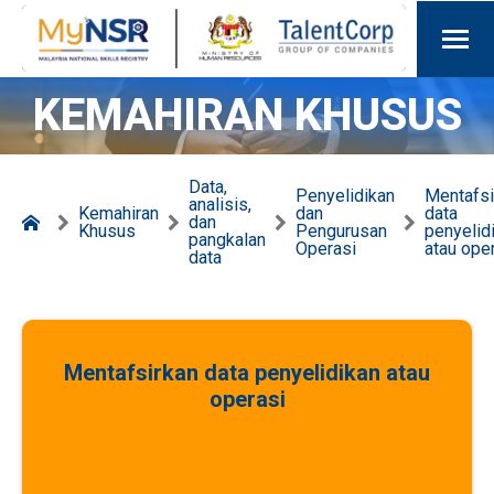
KEMAHIRAN KHUSUS
Data,
Penyelidikan
Mentafsi
analisis,
Kemahiran
dan
data
dan
Khusus
Pengurusan
penyelid
pangkalan
Operasi
atau ope
data
Mentafsirkan data penyelidikan atau
operasi