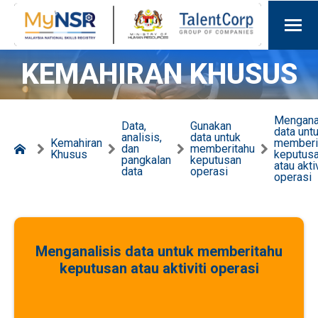
KEMAHIRAN KHUSUS
Mengana
Data,
Gunakan
data unt
analisis,
data untuk
Kemahiran
memberi
dan
memberitahu
Khusus
keputus
pangkalan
keputusan
atau aktiv
data
operasi
operasi
Menganalisis data untuk memberitahu
keputusan atau aktiviti operasi