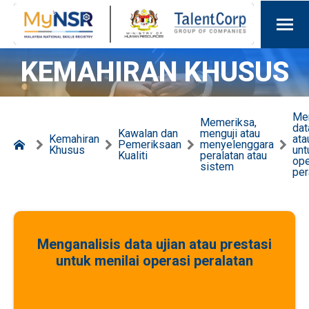
KEMAHIRAN KHUSUS
Men
Memeriksa,
dat
Kawalan dan
menguji atau
Kemahiran
ata
Pemeriksaan
menyelenggara
Khusus
unt
Kualiti
peralatan atau
ope
sistem
per
Menganalisis data ujian atau prestasi
untuk menilai operasi peralatan