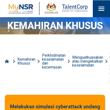
KEMAHIRAN KHUSUS
Perkhidmatan
Menguatkuasakan
Kemahiran
keselamatan
atau mengekalkan
Khusus
dan
keselamatan
kecemasan
Melakukan simulasi cyberattack undang