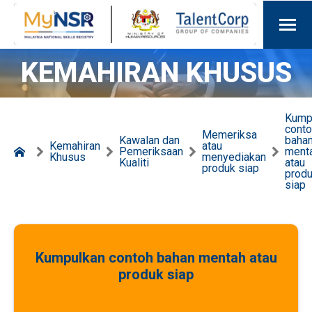
KEMAHIRAN KHUSUS
Kump
cont
Memeriksa
Kawalan dan
baha
Kemahiran
atau
Pemeriksaan
ment
Khusus
menyediakan
Kualiti
atau
produk siap
prod
siap
Kumpulkan contoh bahan mentah atau
produk siap