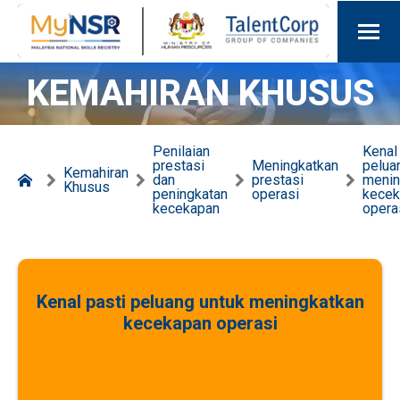
KEMAHIRAN KHUSUS
Penilaian
Kenal
prestasi
Meningkatkan
pelua
Kemahiran
dan
prestasi
menin
Khusus
peningkatan
operasi
kecek
kecekapan
opera
Kenal pasti peluang untuk meningkatkan
kecekapan operasi