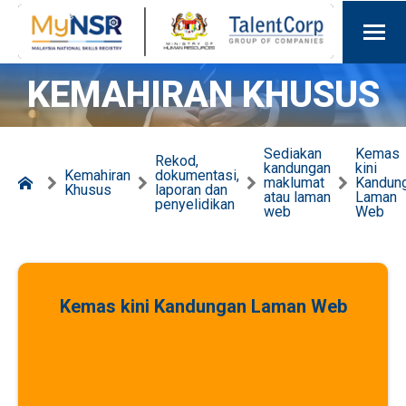
KEMAHIRAN KHUSUS
Sediakan
Kemas
Rekod,
kandungan
kini
Kemahiran
dokumentasi,
maklumat
Kandun
Khusus
laporan dan
atau laman
Laman
penyelidikan
web
Web
Kemas kini Kandungan Laman Web