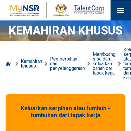
KEMAHIRAN KHUSUS
Kel
Membuang
ser
Pembersihan
sisa dan
ata
Kemahiran
dan
keluarkan
tum
Khusus
penyelenggaraan
bahan dari
tum
tapak kerja
dar
ker
Keluarkan serpihan atau tumbuh -
tumbuhan dari tapak kerja