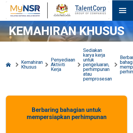
KEMAHIRAN KHUSUS
Sediakan
karya kerja
Berba
Penyediaan
untuk
Kemahiran
bahag
Aktiviti
pengeluaran,
Khusus
mempe
Kerja
perhimpunan
perhi
atau
pemprosesan
Berbaring bahagian untuk
mempersiapkan perhimpunan