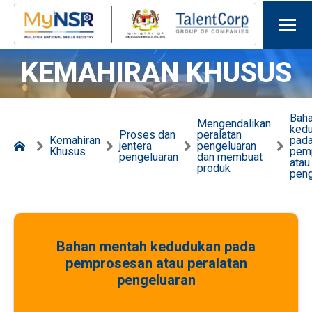
KEMAHIRAN KHUSUS
Bah
Mengendalikan
ked
Proses dan
peralatan
Kemahiran
pad
jentera
pengeluaran
Khusus
pem
pengeluaran
dan membuat
atau
produk
peng
Bahan mentah kedudukan pada
pemprosesan atau peralatan
pengeluaran