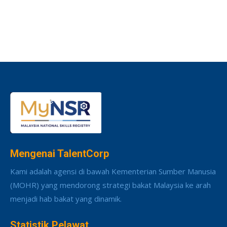
Mengenai TalentCorp
Kami adalah agensi di bawah Kementerian Sumber Manusia
(MOHR) yang mendorong strategi bakat Malaysia ke arah
menjadi hab bakat yang dinamik.
Statistik Pelawat