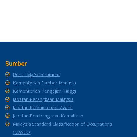
Sumber
Portal MyGovernment
Kementerian Sumber Manusia
Kementerian Pengajian Tinggi
Jabatan Perangkaan Malaysia
Jabatan Perkhidmatan Awam
Jabatan Pembangunan Kemahiran
Malaysia Standard Classification of Occupations
(MASCO)