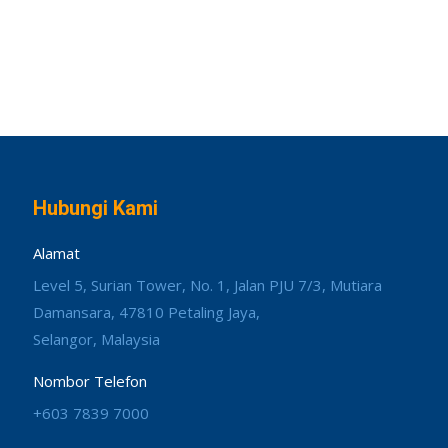
Hubungi Kami
Alamat
Level 5, Surian Tower, No. 1, Jalan PJU 7/3, Mutiara
Damansara, 47810 Petaling Jaya,
Selangor, Malaysia
Nombor Telefon
+603 7839 7000