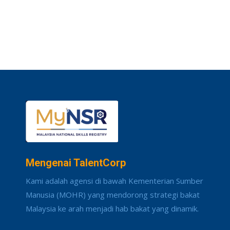
Mengenai TalentCorp
Kami adalah agensi di bawah Kementerian Sumber
Manusia (MOHR) yang mendorong strategi bakat
Malaysia ke arah menjadi hab bakat yang dinamik.