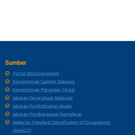
Sumber
Portal MyGovernment
Kementerian Sumber Manusia
Kementerian Pengajian Tinggi
Jabatan Perangkaan Malaysia
Jabatan Perkhidmatan Awam
Jabatan Pembangunan Kemahiran
Malaysia Standard Classification of Occupations
(MASCO)