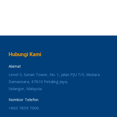
Hubungi Kami
Alamat
Level 5, Surian Tower, No. 1, Jalan PJU 7/3, Mutiara
Damansara, 47810 Petaling Jaya,
Selangor, Malaysia
Nombor Telefon
+603 7839 7000