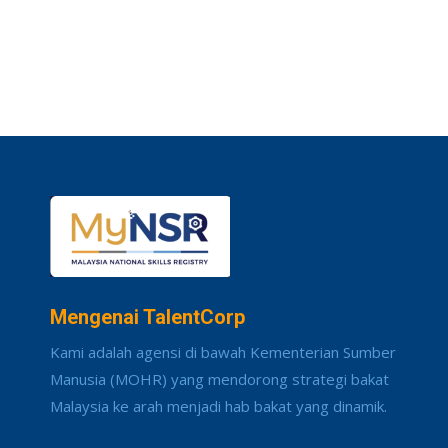
Mengenai TalentCorp
Kami adalah agensi di bawah Kementerian Sumber
Manusia (MOHR) yang mendorong strategi bakat
Malaysia ke arah menjadi hab bakat yang dinamik.