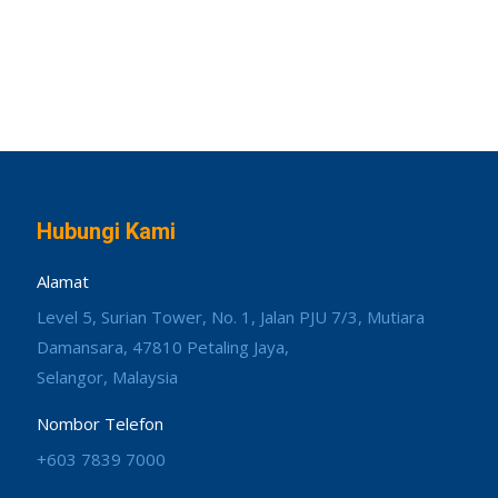
Hubungi Kami
Alamat
Level 5, Surian Tower, No. 1, Jalan PJU 7/3, Mutiara
Damansara, 47810 Petaling Jaya,
Selangor, Malaysia
Nombor Telefon
+603 7839 7000