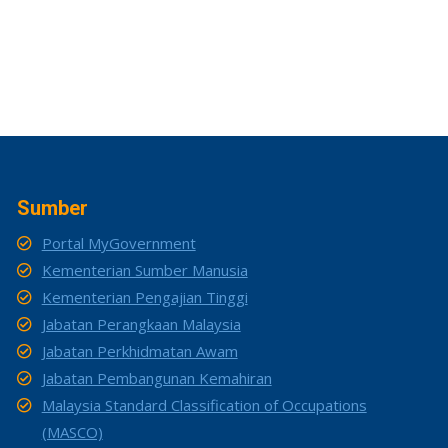
Sumber
Portal MyGovernment
Kementerian Sumber Manusia
Kementerian Pengajian Tinggi
Jabatan Perangkaan Malaysia
Jabatan Perkhidmatan Awam
Jabatan Pembangunan Kemahiran
Malaysia Standard Classification of Occupations
(MASCO)