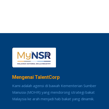
Mengenai TalentCorp
Kami adalah agensi di bawah Kementerian Sumber
Manusia (MOHR) yang mendorong strategi bakat
Malaysia ke arah menjadi hab bakat yang dinamik.