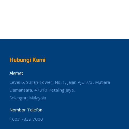
Hubungi Kami
Alamat
Level 5, Surian Tower, No. 1, Jalan PJU 7/3, Mutiara
Damansara, 47810 Petaling Jaya,
Selangor, Malaysia
Nombor Telefon
+603 7839 7000