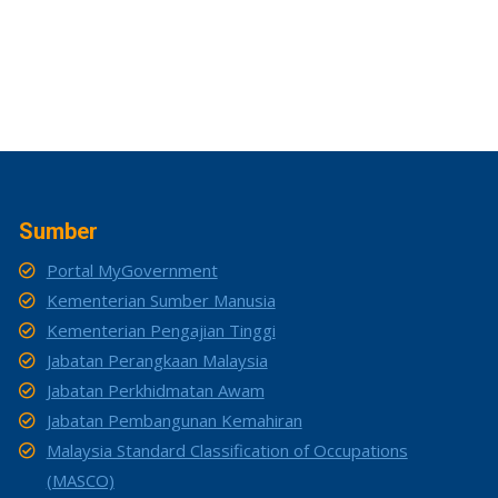
Sumber
Portal MyGovernment
Kementerian Sumber Manusia
Kementerian Pengajian Tinggi
Jabatan Perangkaan Malaysia
Jabatan Perkhidmatan Awam
Jabatan Pembangunan Kemahiran
Malaysia Standard Classification of Occupations
(MASCO)