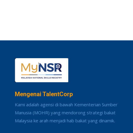
Mengenai TalentCorp
Kami adalah agensi di bawah Kementerian Sumber
Manusia (MOHR) yang mendorong strategi bakat
Malaysia ke arah menjadi hab bakat yang dinamik.