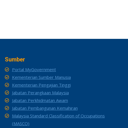
Sumber
Portal MyGovernment
Kementerian Sumber Manusia
Kementerian Pengajian Tinggi
Jabatan Perangkaan Malaysia
Jabatan Perkhidmatan Awam
Jabatan Pembangunan Kemahiran
Malaysia Standard Classification of Occupations
(MASCO)