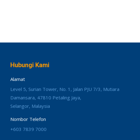
Hubungi Kami
Alamat
Level 5, Surian Tower, No. 1, Jalan PJU 7/3, Mutiara
Damansara, 47810 Petaling Jaya,
Selangor, Malaysia
Nombor Telefon
+603 7839 7000