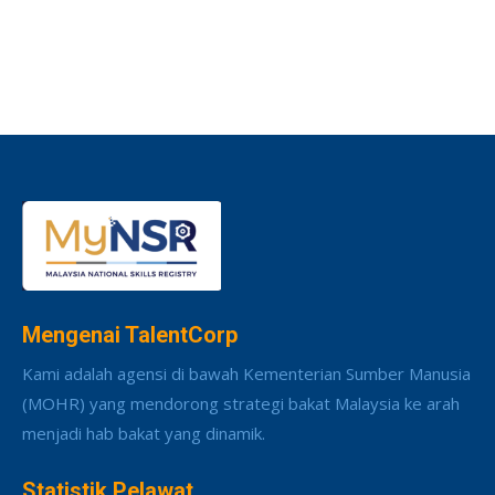
Mengenai TalentCorp
Kami adalah agensi di bawah Kementerian Sumber Manusia
(MOHR) yang mendorong strategi bakat Malaysia ke arah
menjadi hab bakat yang dinamik.
Statistik Pelawat