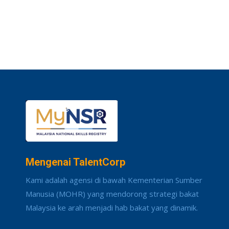
Mengenai TalentCorp
Kami adalah agensi di bawah Kementerian Sumber
Manusia (MOHR) yang mendorong strategi bakat
Malaysia ke arah menjadi hab bakat yang dinamik.