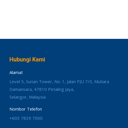
Hubungi Kami
Alamat
Level 5, Surian Tower, No. 1, Jalan PJU 7/3, Mutiara
Damansara, 47810 Petaling Jaya,
Selangor, Malaysia
Nombor Telefon
+603 7839 7000