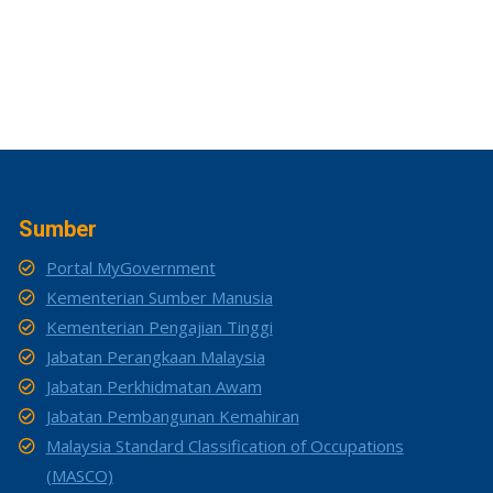
Sumber
Portal MyGovernment
Kementerian Sumber Manusia
Kementerian Pengajian Tinggi
Jabatan Perangkaan Malaysia
Jabatan Perkhidmatan Awam
Jabatan Pembangunan Kemahiran
Malaysia Standard Classification of Occupations
(MASCO)