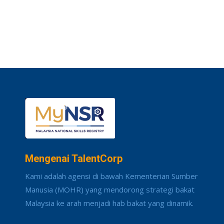
Mengenai TalentCorp
Kami adalah agensi di bawah Kementerian Sumber
Manusia (MOHR) yang mendorong strategi bakat
Malaysia ke arah menjadi hab bakat yang dinamik.