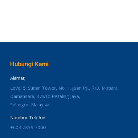
Hubungi Kami
Alamat
Level 5, Surian Tower, No. 1, Jalan PJU 7/3, Mutiara
Damansara, 47810 Petaling Jaya,
Selangor, Malaysia
Nombor Telefon
+603 7839 7000