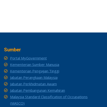
Sumber
Portal MyGovernment
Kementerian Sumber Manusia
Kementerian Pengajian Tinggi
Jabatan Perangkaan Malaysia
Jabatan Perkhidmatan Awam
Jabatan Pembangunan Kemahiran
Malaysia Standard Classification of Occupations
(MASCO)