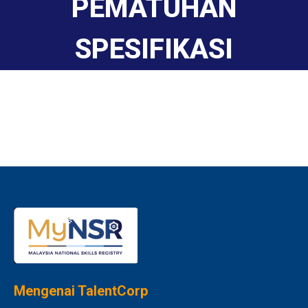
PEMATUHAN
SPESIFIKASI
Mengenai TalentCorp