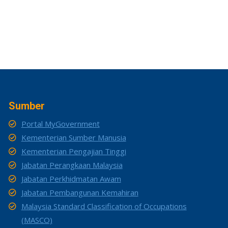
Sumber
Portal MyGovernment
Kementerian Sumber Manusia
Kementerian Pengajian Tinggi
Jabatan Perangkaan Malaysia
Jabatan Perkhidmatan Awam
Jabatan Pembangunan Kemahiran
Malaysia Standard Classification of Occupations
(MASCO)