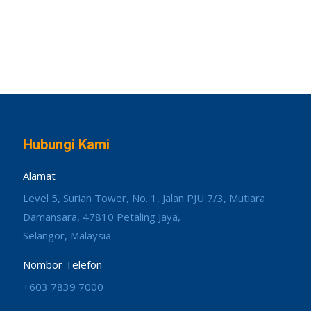
Hubungi Kami
Alamat
Level 5, Surian Tower, No. 1, Jalan PJU 7/3, Mutiara
Damansara, 47810 Petaling Jaya,
Selangor, Malaysia
Nombor Telefon
+603 7839 7000