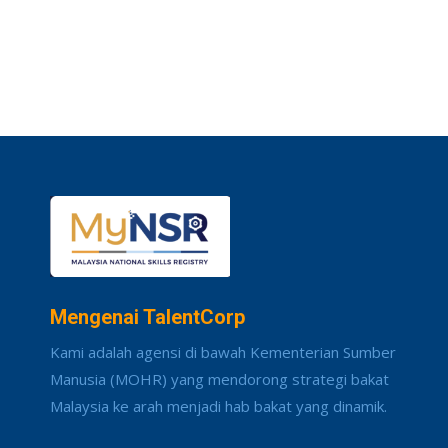
Mengenai TalentCorp
Kami adalah agensi di bawah Kementerian Sumber
Manusia (MOHR) yang mendorong strategi bakat
Malaysia ke arah menjadi hab bakat yang dinamik.