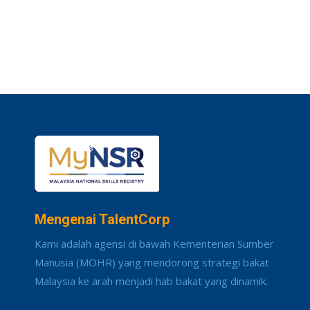
Mengenai TalentCorp
Kami adalah agensi di bawah Kementerian Sumber
Manusia (MOHR) yang mendorong strategi bakat
Malaysia ke arah menjadi hab bakat yang dinamik.