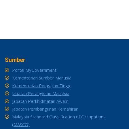
Sumber
Portal MyGovernment
Kementerian Sumber Manusia
Kementerian Pengajian Tinggi
Jabatan Perangkaan Malaysia
Jabatan Perkhidmatan Awam
Jabatan Pembangunan Kemahiran
Malaysia Standard Classification of Occupations
(MASCO)