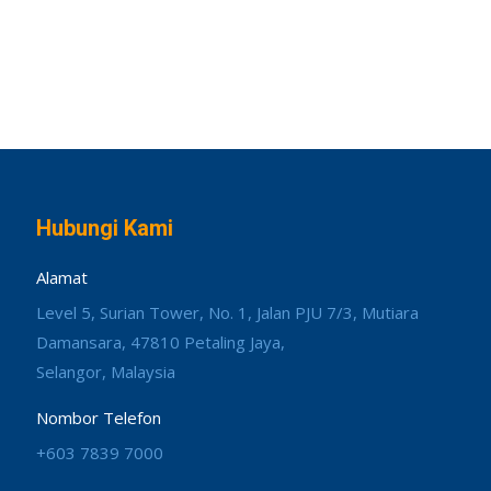
Hubungi Kami
Alamat
Level 5, Surian Tower, No. 1, Jalan PJU 7/3, Mutiara
Damansara, 47810 Petaling Jaya,
Selangor, Malaysia
Nombor Telefon
+603 7839 7000