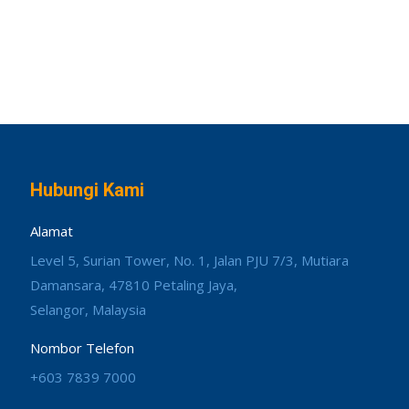
Hubungi Kami
Alamat
Level 5, Surian Tower, No. 1, Jalan PJU 7/3, Mutiara
Damansara, 47810 Petaling Jaya,
Selangor, Malaysia
Nombor Telefon
+603 7839 7000