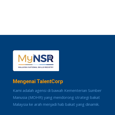
Mengenai TalentCorp
Kami adalah agensi di bawah Kementerian Sumber
Manusia (MOHR) yang mendorong strategi bakat
Malaysia ke arah menjadi hab bakat yang dinamik.