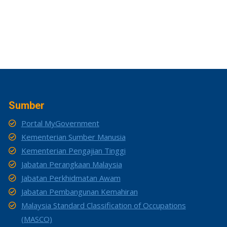
Sumber
Portal MyGovernment
Kementerian Sumber Manusia
Kementerian Pengajian Tinggi
Jabatan Perangkaan Malaysia
Jabatan Perkhidmatan Awam
Jabatan Pembangunan Kemahiran
Malaysia Standard Classification of Occupations
(MASCO)