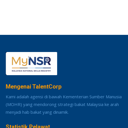
Mengenai TalentCorp
Kami adalah agensi di bawah Kementerian Sumber Manusia
(MOHR) yang mendorong strategi bakat Malaysia ke arah
menjadi hab bakat yang dinamik.
Statistik Pelawat