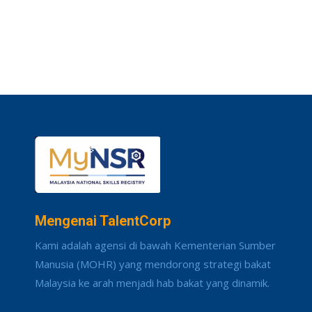
Mengenai TalentCorp
Kami adalah agensi di bawah Kementerian Sumber
Manusia (MOHR) yang mendorong strategi bakat
Malaysia ke arah menjadi hab bakat yang dinamik.