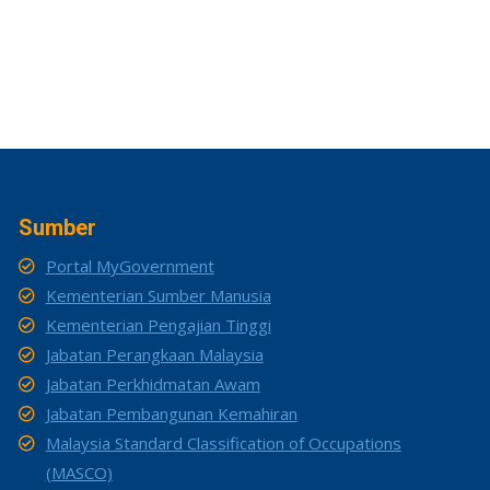
Sumber
Portal MyGovernment
Kementerian Sumber Manusia
Kementerian Pengajian Tinggi
Jabatan Perangkaan Malaysia
Jabatan Perkhidmatan Awam
Jabatan Pembangunan Kemahiran
Malaysia Standard Classification of Occupations
(MASCO)