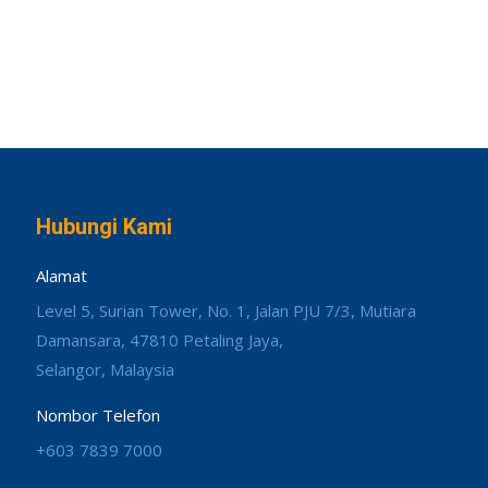
Hubungi Kami
Alamat
Level 5, Surian Tower, No. 1, Jalan PJU 7/3, Mutiara
Damansara, 47810 Petaling Jaya,
Selangor, Malaysia
Nombor Telefon
+603 7839 7000