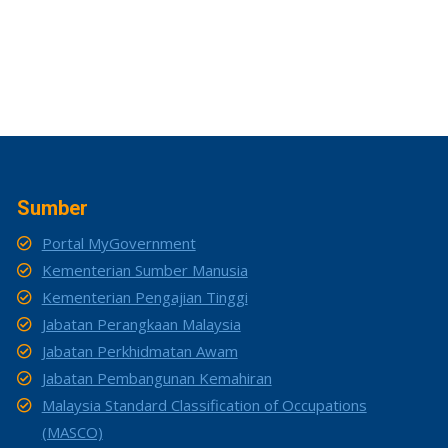
Sumber
Portal MyGovernment
Kementerian Sumber Manusia
Kementerian Pengajian Tinggi
Jabatan Perangkaan Malaysia
Jabatan Perkhidmatan Awam
Jabatan Pembangunan Kemahiran
Malaysia Standard Classification of Occupations
(MASCO)