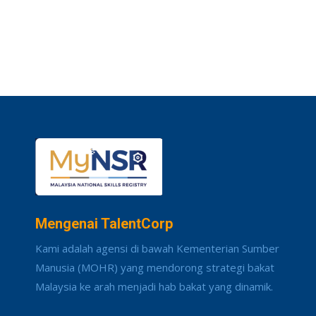
Mengenai TalentCorp
Kami adalah agensi di bawah Kementerian Sumber
Manusia (MOHR) yang mendorong strategi bakat
Malaysia ke arah menjadi hab bakat yang dinamik.