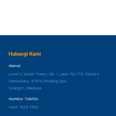
Hubungi Kami
Alamat
Level 5, Surian Tower, No. 1, Jalan PJU 7/3, Mutiara
Damansara, 47810 Petaling Jaya,
Selangor, Malaysia
Nombor Telefon
+603 7839 7000