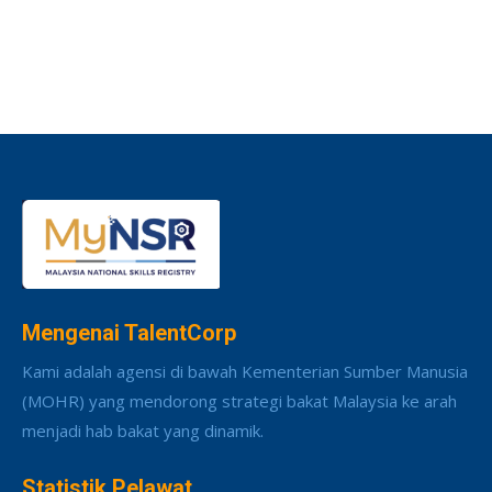
Mengenai TalentCorp
Kami adalah agensi di bawah Kementerian Sumber Manusia
(MOHR) yang mendorong strategi bakat Malaysia ke arah
menjadi hab bakat yang dinamik.
Statistik Pelawat