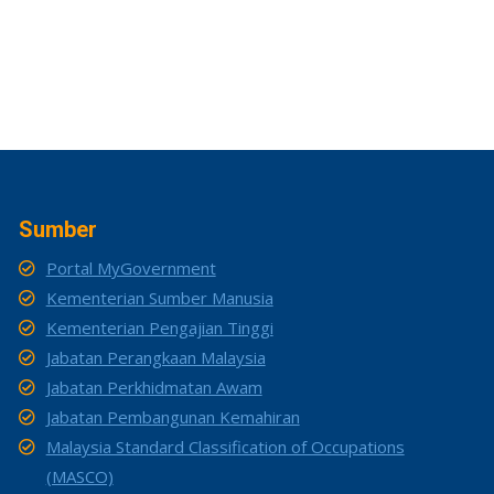
Sumber
Portal MyGovernment
Kementerian Sumber Manusia
Kementerian Pengajian Tinggi
Jabatan Perangkaan Malaysia
Jabatan Perkhidmatan Awam
Jabatan Pembangunan Kemahiran
Malaysia Standard Classification of Occupations
(MASCO)