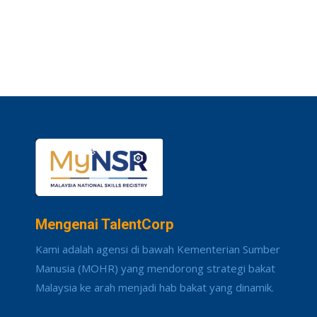
Mengenai TalentCorp
Kami adalah agensi di bawah Kementerian Sumber
Manusia (MOHR) yang mendorong strategi bakat
Malaysia ke arah menjadi hab bakat yang dinamik.