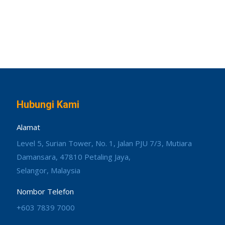
Hubungi Kami
Alamat
Level 5, Surian Tower, No. 1, Jalan PJU 7/3, Mutiara
Damansara, 47810 Petaling Jaya,
Selangor, Malaysia
Nombor Telefon
+603 7839 7000