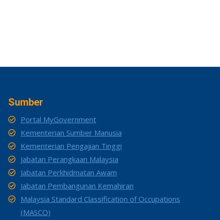
Sumber
Portal MyGovernment
Kementerian Sumber Manusia
Kementerian Pengajian Tinggi
Jabatan Perangkaan Malaysia
Jabatan Perkhidmatan Awam
Jabatan Pembangunan Kemahiran
Malaysia Standard Classification of Occupations
(MASCO)