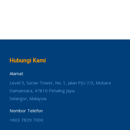
Hubungi Kami
Alamat
Level 5, Surian Tower, No. 1, Jalan PJU 7/3, Mutiara
Damansara, 47810 Petaling Jaya,
Selangor, Malaysia
Nombor Telefon
+603 7839 7000