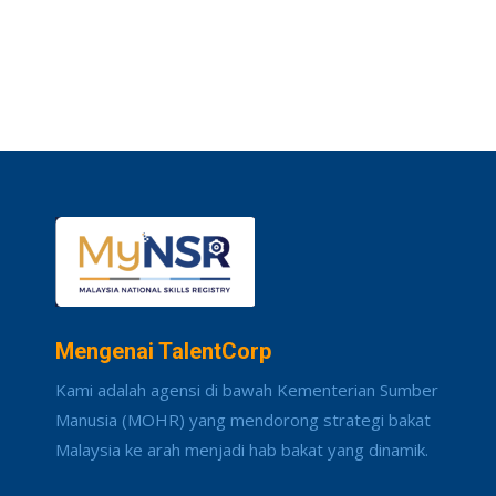
Mengenai TalentCorp
Kami adalah agensi di bawah Kementerian Sumber
Manusia (MOHR) yang mendorong strategi bakat
Malaysia ke arah menjadi hab bakat yang dinamik.